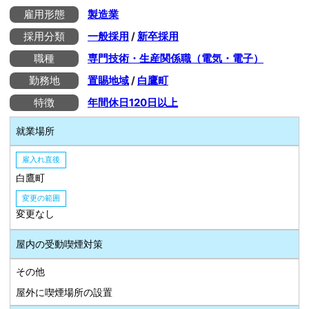
雇用形態
製造業
採用分類
一般採用
/
新卒採用
職種
専門技術・生産関係職（電気・電子）
勤務地
置賜地域
/
白鷹町
特徴
年間休日120日以上
就業場所
雇入れ直後
白鷹町
変更の範囲
変更なし
屋内の受動喫煙対策
その他
屋外に喫煙場所の設置