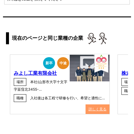
現在のページと同じ業種の企業
新卒
中途
みよし工業有限会社
株式
場所
本社(山形市大字十文字
場所
字韮窪北3455-…
職種
職種
入社後は各工程で研修を行い、希望と適性に…
詳しく見る