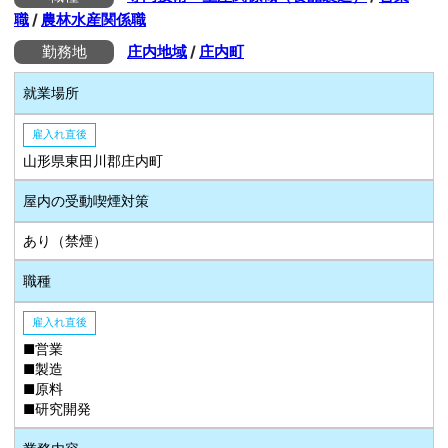
職
/
農林水産関係職
勤務地
庄内地域
/
庄内町
就業場所
雇入れ直後
山形県東田川郡庄内町
屋内の受動喫煙対策
あり（禁煙）
職種
雇入れ直後
■営業
■製造
■原料
■研究開発