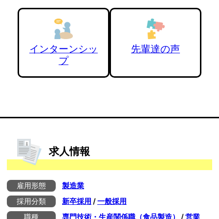
インターンシッ
先輩達の声
プ
求人情報
雇用形態
製造業
採用分類
新卒採用
/
一般採用
職種
専門技術・生産関係職（食品製造）
/
営業