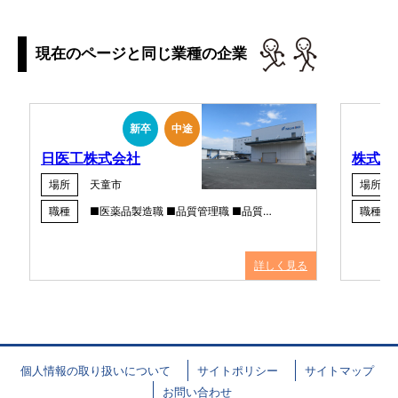
現在のページと同じ業種の企業
新卒
中途
日医工株式会社
株式会
場所
天童市
場所
職種
■医薬品製造職 ■品質管理職 ■品質…
職種
詳しく見る
個人情報の取り扱いについて
サイトポリシー
サイトマップ
お問い合わせ