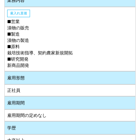
業務内容
雇入れ直後
■営業
漬物の販売
■製造
漬物の製造
■原料
栽培技術指導、契約農家新規開拓
■研究開発
新商品開発
雇用形態
正社員
雇用期間
雇用期間の定めなし
学歴