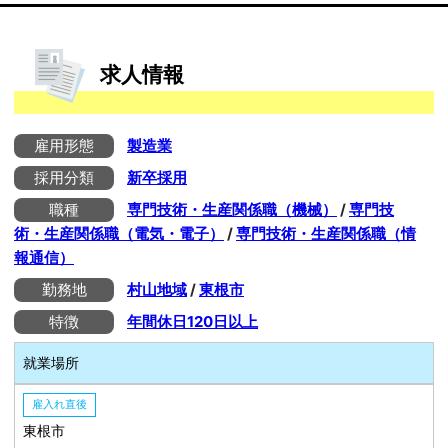
求人情報
雇用形態
製造業
採用分類
新卒採用
職種
専門技術・生産関係職（機械）
/
専門技
術・生産関係職（電気・電子）
/
専門技術・生産関係職（情
報通信）
勤務地
村山地域
/
東根市
特徴
年間休日120日以上
就業場所
雇入れ直後
東根市