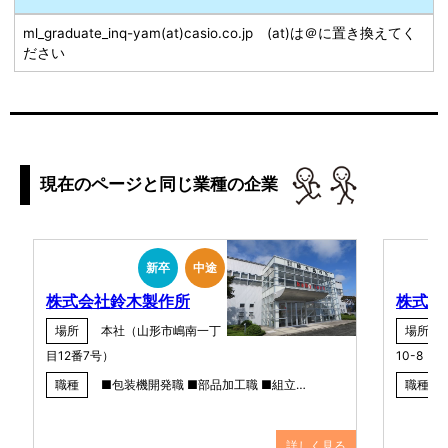
​ml_graduate_inq-yam(at)casio.co.jp (at)は＠に置き換えてく
ださい
現在のページと同じ業種の企業
新卒
中途
株式会社鈴木製作所
株式会
場所
本社（山形市嶋南一丁
場所
目12番7号）
10-8
職種
■包装機開発職 ■部品加工職 ■組立…
職種
詳しく見る