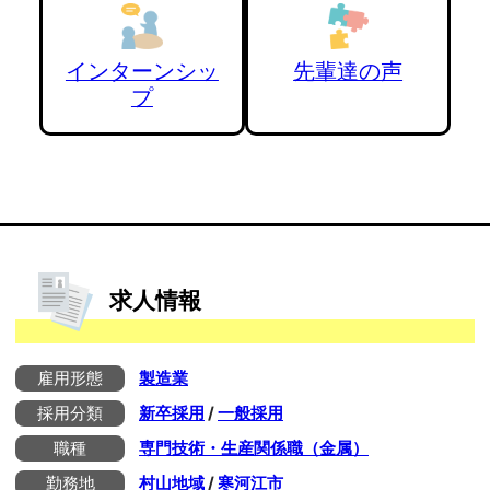
インターンシッ
先輩達の声
プ
求人情報
雇用形態
製造業
採用分類
新卒採用
/
一般採用
職種
専門技術・生産関係職（金属）
勤務地
村山地域
/
寒河江市