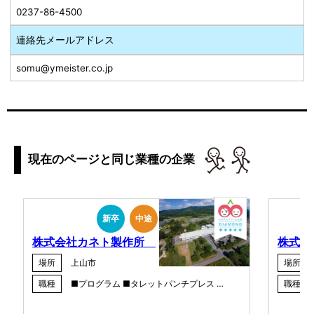
0237-86-4500
連絡先メールアドレス
somu@ymeister.co.jp
現在のページと同じ業種の企業
新卒
中途
株式会社カネト製作所
株式会
場所
上山市
場所
職種
■プログラム ■タレットパンチプレス …
職種