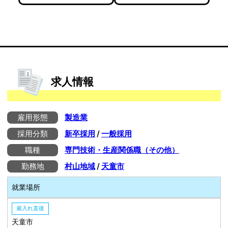
求人情報
雇用形態
製造業
採用分類
新卒採用
/
一般採用
職種
専門技術・生産関係職（その他）
勤務地
村山地域
/
天童市
就業場所
雇入れ直後
天童市