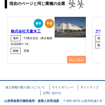
現在のページと同じ業種の企業
新卒
中途
株式会社天童木工
アサ
場所
(1)東京支店（東京都港
場所
区浜松町1-19…
職種
職種
営業
詳しく見る
個人情報の取り扱いについて
サイトポリシー
サイトマップ
お問い合わせ
山形県産業労働部雇用・産業人材育成課
〒990-8570 山形市松波2-8-