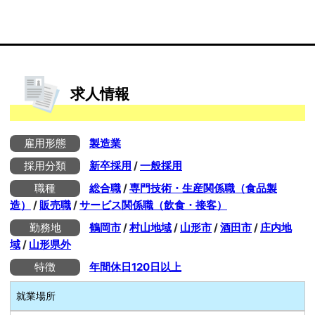
求人情報
雇用形態
製造業
採用分類
新卒採用
/
一般採用
職種
総合職
/
専門技術・生産関係職（食品製
造）
/
販売職
/
サービス関係職（飲食・接客）
勤務地
鶴岡市
/
村山地域
/
山形市
/
酒田市
/
庄内地
域
/
山形県外
特徴
年間休日120日以上
就業場所