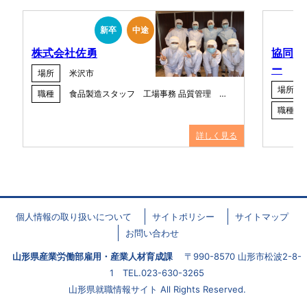
新卒
中途
株式会社佐勇
協同組
ー
場所
米沢市
場所
職種
食品製造スタッフ 工場事務 品質管理 …
職種
詳しく見る
個人情報の取り扱いについて
サイトポリシー
サイトマップ
お問い合わせ
山形県産業労働部雇用・産業人材育成課
〒990-8570 山形市松波2-8-
1 TEL.023-630-3265
山形県就職情報サイト All Rights Reserved.