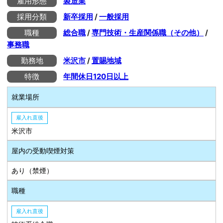
雇用形態
製造業
採用分類
新卒採用
/
一般採用
職種
総合職
/
専門技術・生産関係職（その他）
/
事務職
勤務地
米沢市
/
置賜地域
特徴
年間休日120日以上
就業場所
雇入れ直後
米沢市
屋内の受動喫煙対策
あり（禁煙）
職種
雇入れ直後