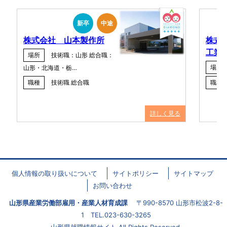
新卒
中途
株式会社 山本製作所
株式
工業
場所
技術職：山形 総合職：
場所
山形・北海道・栃…
職種
技術職 総合職
職種
詳しく見る
個人情報の取り扱いについて
サイトポリシー
サイトマップ
お問い合わせ
山形県産業労働部雇用・産業人材育成課
〒990-8570 山形市松波2-8-
1 TEL.023-630-3265
山形県就職情報サイト All Rights Reserved.