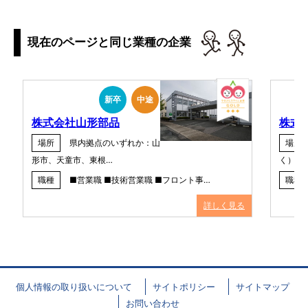
現在のページと同じ業種の企業
新卒
中途
株式会社山形部品
株式
場所
県内拠点のいずれか：山
場所
形市、天童市、東根…
く）
職種
■営業職 ■技術営業職 ■フロント事…
職種
詳しく見る
個人情報の取り扱いについて
サイトポリシー
サイトマップ
お問い合わせ