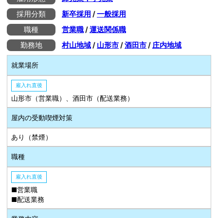
採用分類
新卒採用
/
一般採用
職種
営業職
/
運送関係職
勤務地
村山地域
/
山形市
/
酒田市
/
庄内地域
就業場所
雇入れ直後
山形市（営業職）、酒田市（配送業務）
屋内の受動喫煙対策
あり（禁煙）
職種
雇入れ直後
■営業職
■配送業務