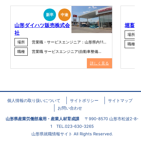
新卒
中途
山形ダイハツ販売株式会
堀畜産
社
場所
場所
営業職・サービスエンジニア：山形県内11…
職種
職種
営業職 サービスエンジニア(自動車整備…
詳しく見る
個人情報の取り扱いについて
サイトポリシー
サイトマップ
お問い合わせ
山形県産業労働部雇用・産業人材育成課
〒990-8570 山形市松波2-8-
1 TEL.023-630-3265
山形県就職情報サイト All Rights Reserved.