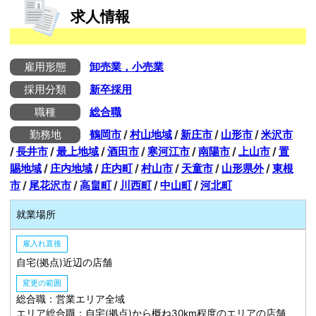
求人情報
雇用形態
卸売業，小売業
採用分類
新卒採用
職種
総合職
勤務地
鶴岡市
/
村山地域
/
新庄市
/
山形市
/
米沢市
/
長井市
/
最上地域
/
酒田市
/
寒河江市
/
南陽市
/
上山市
/
置
賜地域
/
庄内地域
/
庄内町
/
村山市
/
天童市
/
山形県外
/
東根
市
/
尾花沢市
/
高畠町
/
川西町
/
中山町
/
河北町
就業場所
雇入れ直後
自宅(拠点)近辺の店舗
変更の範囲
総合職：営業エリア全域
エリア総合職：自宅(拠点)から概ね30km程度のエリアの店舗