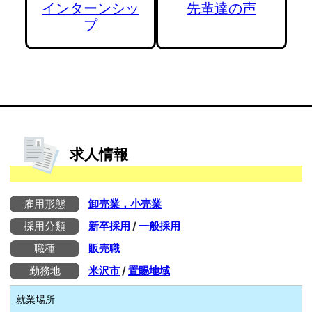
インターンシッ
先輩達の声
プ
求人情報
雇用形態
卸売業，小売業
採用分類
新卒採用
/
一般採用
職種
販売職
勤務地
米沢市
/
置賜地域
就業場所