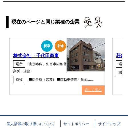
現在のページと同じ業種の企業
新卒
中途
株式会社 千代田商事
荘内
場所
山形市内、仙台市内各営
場所
業所・店舗
職種
職種
■総合職（営業） ■自動車整備・鈑金工…
詳しく見る
個人情報の取り扱いについて
サイトポリシー
サイトマップ