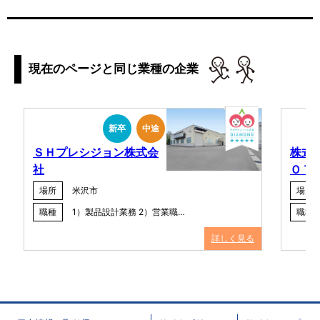
現在のページと同じ業種の企業
新卒
中途
ＳＨプレシジョン株式会
株式
社
ＯＴ
場所
米沢市
場所
職種
1）製品設計業務 2）営業職…
職種
詳しく見る