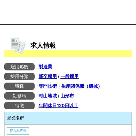
求人情報
雇用形態
製造業
採用分類
新卒採用
/
一般採用
職種
専門技術・生産関係職（機械）
勤務地
村山地域
/
山形市
特徴
年間休日120日以上
就業場所
雇入れ直後