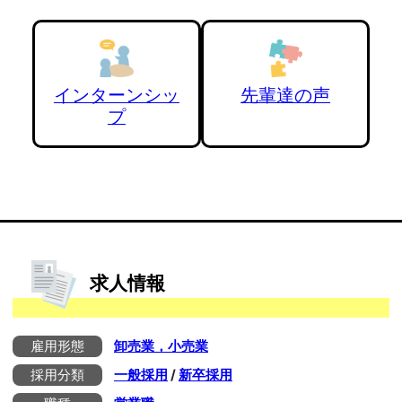
インターンシッ
先輩達の声
プ
求人情報
雇用形態
卸売業，小売業
採用分類
一般採用
/
新卒採用