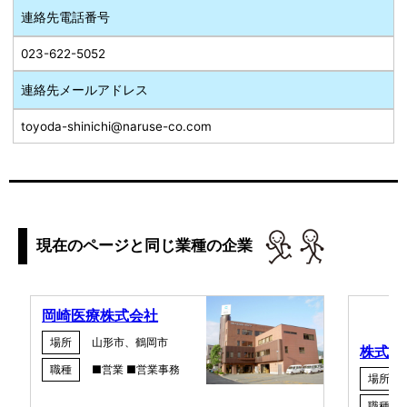
連絡先電話番号
023-622-5052
連絡先メールアドレス
toyoda-shinichi@naruse-co.com
現在のページと同じ業種の企業
岡崎医療株式会社
場所
山形市、鶴岡市
株式会
職種
■営業 ■営業事務
場所
職種