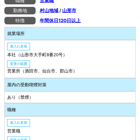
職種
営業職
勤務地
村山地域
/
山形市
特徴
年間休日120日以上
就業場所
雇入れ直後
本社（山形市大手町8番20号）
変更の範囲
営業所（酒田市、仙台市、郡山市）
屋内の受動喫煙対策
あり（禁煙）
職種
雇入れ直後
営業職