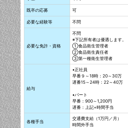
既卒の応募
可
必要な経験等
不問
不問
※下記所有者は優遇します。
必要な免許・資格
①食品衛生管理者
②食品衛生責任者
③第一種衛生管理者
▪正社員
早番９～18時：20～30万
遅番15～24時：22～40万
給与
▪パート
早番：900～1,200円
遅番：上記+時間手当
交通費支給（1万円／月）
各種手当
時間外手当