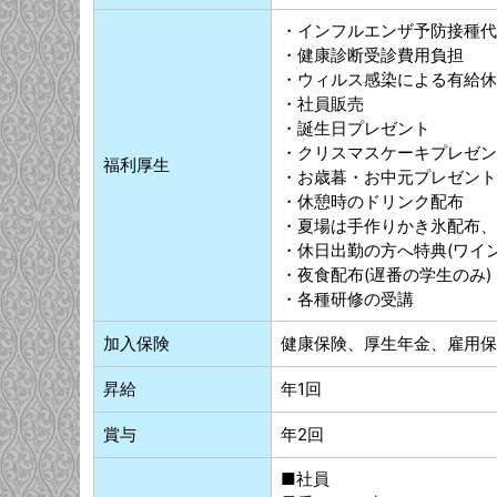
・インフルエンザ予防接種代
・健康診断受診費用負担
・ウィルス感染による有給休
・社員販売
・誕生日プレゼント
・クリスマスケーキプレゼン
福利厚生
・お歳暮・お中元プレゼント
・休憩時のドリンク配布
・夏場は手作りかき氷配布、
・休日出勤の方へ特典(ワイ
・夜食配布(遅番の学生のみ)
・各種研修の受講
加入保険
健康保険、厚生年金、雇用保
昇給
年1回
賞与
年2回
■社員