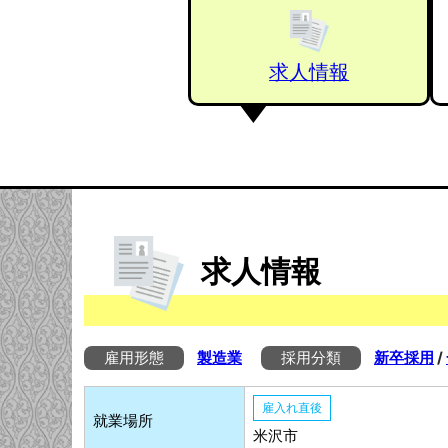
求人情報
求人情報
雇用形態
製造業
採用分類
新卒採用
/
雇入れ直後
就業場所
米沢市