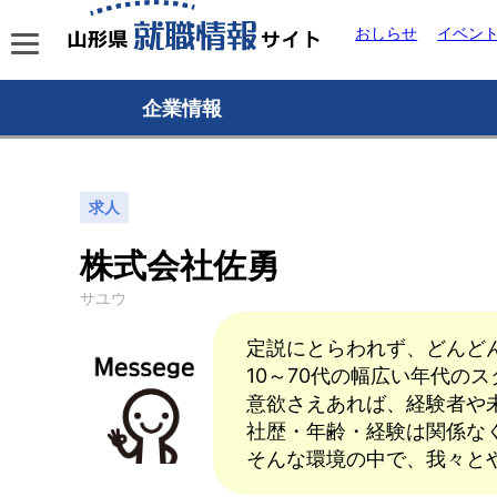
おしらせ
イベン
企業情報
求人
株式会社佐勇
サユウ
定説にとらわれず、どんど
10～70代の幅広い年代の
意欲さえあれば、経験者や
社歴・年齢・経験は関係な
そんな環境の中で、我々と