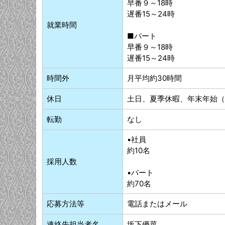
早番９～18時
遅番15～24時
就業時間
■パート
早番９～18時
遅番15～24時
時間外
月平均約30時間
休日
土日、夏季休暇、年末年始（
転勤
なし
▪社員
約10名
採用人数
▪パート
約70名
応募方法等
電話またはメール
連絡先担当者名
坂下優菜