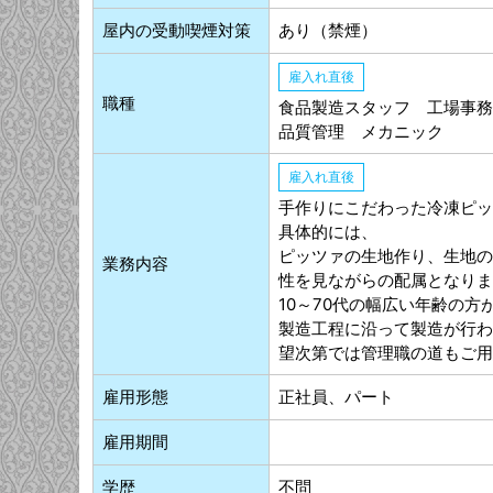
屋内の受動喫煙対策
あり（禁煙）
雇入れ直後
職種
食品製造スタッフ 工場事務
品質管理 メカニック
雇入れ直後
手作りにこだわった冷凍ピッ
具体的には、
ピッツァの生地作り、生地の
業務内容
性を見ながらの配属となりま
10～70代の幅広い年齢の
製造工程に沿って製造が行わ
望次第では管理職の道もご用
雇用形態
正社員、パート
雇用期間
学歴
不問