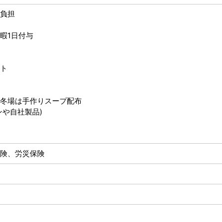
負担
暇1日付与
ト
冬場は手作りスープ配布
ンや自社製品)
険、労災保険