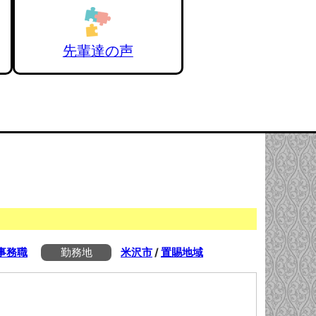
先輩達の声
事務職
勤務地
米沢市
/
置賜地域