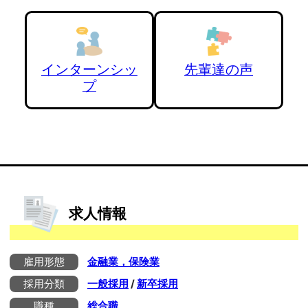
インターンシッ
先輩達の声
プ
求人情報
雇用形態
金融業，保険業
採用分類
一般採用
/
新卒採用
職種
総合職