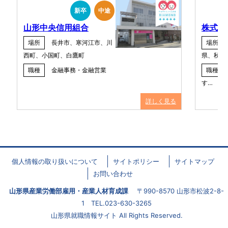
新卒
中途
山形中央信用組合
株式会
場所
長井市、寒河江市、川
場所
西町、小国町、白鷹町
県、秋田
職種
金融事務・金融営業
職種
す…
詳しく見る
個人情報の取り扱いについて
サイトポリシー
サイトマップ
お問い合わせ
山形県産業労働部雇用・産業人材育成課
〒990-8570 山形市松波2-8-
1 TEL.023-630-3265
山形県就職情報サイト All Rights Reserved.