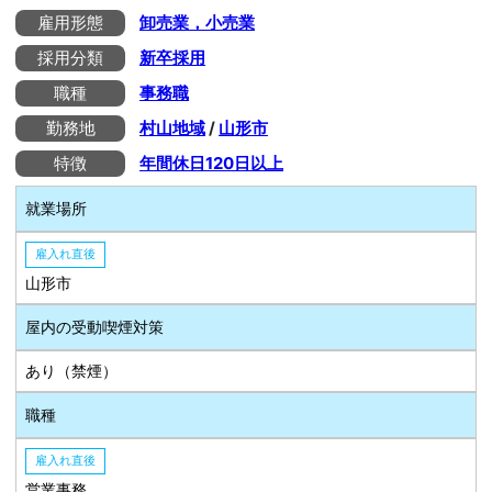
雇用形態
卸売業，小売業
採用分類
新卒採用
職種
事務職
勤務地
村山地域
/
山形市
特徴
年間休日120日以上
就業場所
雇入れ直後
山形市
屋内の受動喫煙対策
あり（禁煙）
職種
雇入れ直後
営業事務