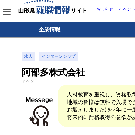
おしらせ
イベン
企業情報
求人
インターンシップ
阿部多株式会社
アベタ
人材教育を重視し、資格取
地域の皆様は無料で入場でき
お迎えしました)を2年に
将来的に資格取得の意欲が