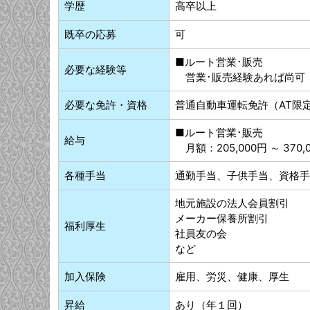
学歴
高卒以上
既卒の応募
可
■ルート営業･販売
必要な経験等
営業･販売経験あれば尚可
必要な免許・資格
普通自動車運転免許（AT限
■ルート営業･販売
給与
月額：205,000円 ～ 370,
各種手当
通勤手当、子供手当、資格手
地元施設の法人会員割引
メーカー保養所割引
福利厚生
社員友の会
など
加入保険
雇用、労災、健康、厚生
昇給
あり（年１回）