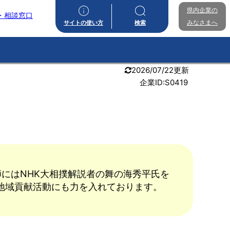
県内企業の
・相談窓口
みなさまへ
サイトの使い方
検索
2026/07/22更新
企業ID:S0419
師にはNHK大相撲解説者の舞の海秀平氏を
地域貢献活動にも力を入れております。