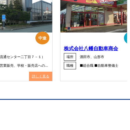
中途
株式会社八幡自動車商会
流通センター二丁目７－１）
場所
酒田市、山形市
営業販売、学校・販売店への…
職種
■総合職 ■自動車整備士
詳しく見る