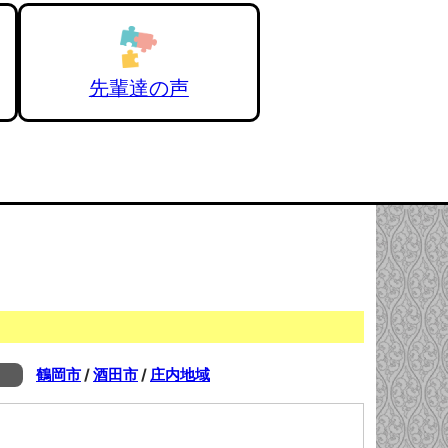
先輩達の声
鶴岡市
/
酒田市
/
庄内地域