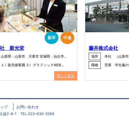
新卒
中途
社 新光堂
藤井株式会社
山形県：山形市、天童市 宮城県：仙台市…
場所
本社 （山形市
１）販売接客職 ２）グラフィックWEB…
職種
営業 学生服の
詳しく見る
マップ
お問い合わせ
2-8-1 TEL.023-630-3265