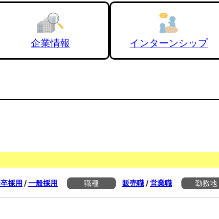
企業情報
インターンシップ
新卒採用
/
一般採用
職種
販売職
/
営業職
勤務地