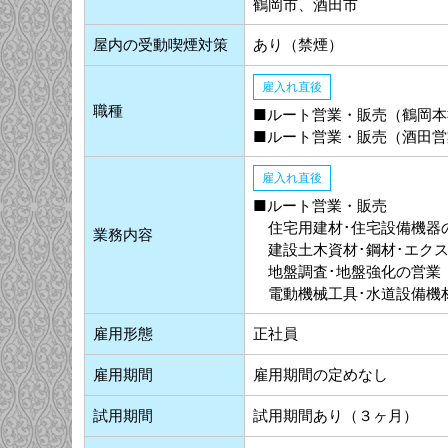
鶴岡市、酒田市
屋内の受動喫煙対策
あり（禁煙）
雇入れ直後
職種
■ルート営業・販売（鶴岡本
■ルート営業・販売（酒田営
雇入れ直後
■ルート営業・販売
住宅用建材･住宅設備機器
業務内容
建設土木資材･鋼材･エク
地盤調査･地盤強化の営業
電動機械工具･水道設備機
雇用形態
正社員
雇用期間
雇用期間の定めなし
試用期間
試用期間あり（３ヶ月）