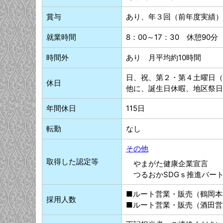
賞与
あり、年３回（前年度実績）
就業時間
8：00～17：30 休憩90分
時間外
あり 月平均約10時間
日、祝、第２・第４土曜日（
休日
他に、誕生日休暇、地区祭日
年間休日
115日
転勤
なし
その他
取得した認定等
やまがた健康企業宣言
つるおかSDGｓ推進パー
■ルート営業・販売（鶴岡本
採用人数
■ルート営業・販売（酒田営