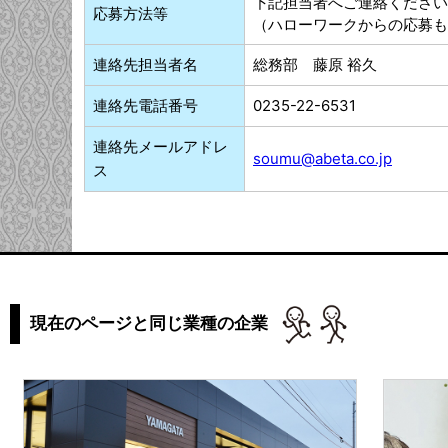
下記担当者へご連絡ください
応募方法等
（ハローワークからの応募も
連絡先担当者名
総務部 藤原 裕久
連絡先電話番号
0235-22-6531
連絡先メールアドレ
soumu@abeta.co.jp
ス
現在のページと同じ業種の企業