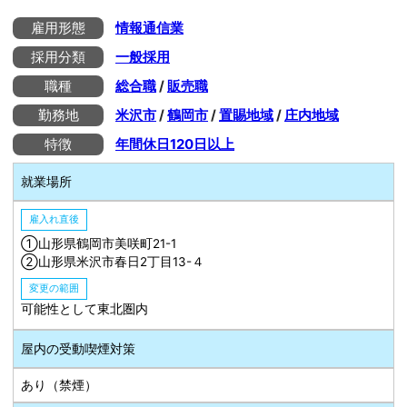
雇用形態
情報通信業
採用分類
一般採用
職種
総合職
/
販売職
勤務地
米沢市
/
鶴岡市
/
置賜地域
/
庄内地域
特徴
年間休日120日以上
就業場所
雇入れ直後
①山形県鶴岡市美咲町21-1
②山形県米沢市春日2丁目13-４
変更の範囲
可能性として東北圏内
屋内の受動喫煙対策
あり（禁煙）