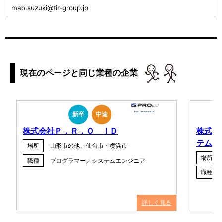
mao.suzuki@tir-group.jp
現在のページと同じ業種の企業
新卒
中途
株式会社Ｐ．Ｒ．Ｏ ＩＤ
株式会
テム
場所
山形市の他、仙台市・横浜市
場所
職種
プログラマー／システムエンジニア
職種
詳しく見る