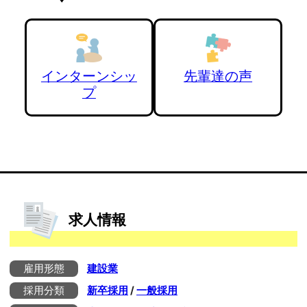
インターンシッ
先輩達の声
プ
求人情報
雇用形態
建設業
採用分類
新卒採用
/
一般採用