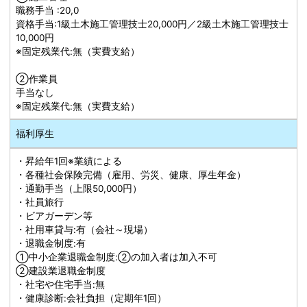
職務手当 :20,0
資格手当:1級土木施工管理技士20,000円／2級土木施工管理技士
10,000円
※固定残業代:無（実費支給）
➁作業員
手当なし
※固定残業代:無（実費支給）
福利厚生
・昇給年1回※業績による
・各種社会保険完備（雇用、労災、健康、厚生年金）
・通勤手当（上限50,000円）
・社員旅行
・ビアガーデン等
・社用車貸与:有（会社～現場）
・退職金制度:有
①中小企業退職金制度:②の加入者は加入不可
②建設業退職金制度
・社宅や住宅手当:無
・健康診断:会社負担（定期年1回）