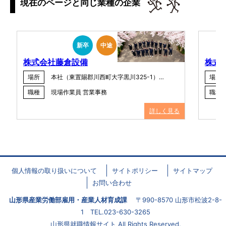
現在のページと同じ業種の企業
新卒
中途
株式会社藤倉設備
株式
場所
本社（東置賜郡川西町大字黒川325-1）…
場所
職種
現場作業員 営業事務
職種
詳しく見る
個人情報の取り扱いについて
サイトポリシー
サイトマップ
お問い合わせ
山形県産業労働部雇用・産業人材育成課
〒990-8570 山形市松波2-8-
1 TEL.023-630-3265
山形県就職情報サイト All Rights Reserved.