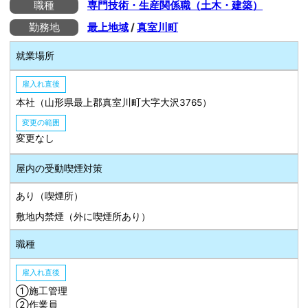
職種
専門技術・生産関係職（土木・建築）
勤務地
最上地域
/
真室川町
就業場所
雇入れ直後
本社（山形県最上郡真室川町大字大沢3765）
変更の範囲
変更なし
屋内の受動喫煙対策
あり（喫煙所）
敷地内禁煙（外に喫煙所あり）
職種
雇入れ直後
①施工管理
②作業員