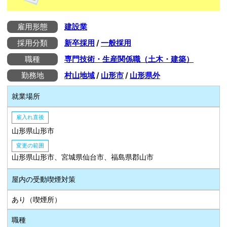
雇用形態
建設業
採用分類
新卒採用
/
一般採用
職種
専門技術・生産関係職（土木・建築）
勤務地
村山地域
/
山形市
/
山形県外
就業場所
雇入れ直後
山形県山形市
変更の範囲
山形県山形市、宮城県仙台市、福島県郡山市
屋内の受動喫煙対策
あり（喫煙所）
職種