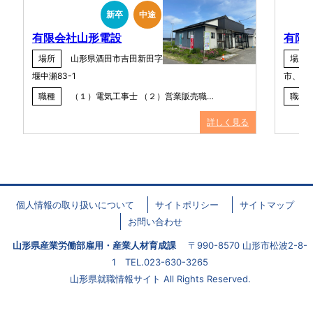
新卒
中途
有限会社山形電設
有限
場所
山形県酒田市吉田新田字
場所
堰中瀬83-1
市、寒
職種
（１）電気工事士 （２）営業販売職…
職種
詳しく見る
個人情報の取り扱いについて
サイトポリシー
サイトマップ
お問い合わせ
山形県産業労働部雇用・産業人材育成課
〒990-8570 山形市松波2-8-
1 TEL.023-630-3265
山形県就職情報サイト All Rights Reserved.