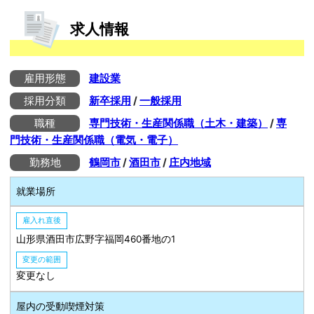
求人情報
雇用形態
建設業
採用分類
新卒採用
/
一般採用
職種
専門技術・生産関係職（土木・建築）
/
専
門技術・生産関係職（電気・電子）
勤務地
鶴岡市
/
酒田市
/
庄内地域
就業場所
雇入れ直後
山形県酒田市広野字福岡460番地の1
変更の範囲
変更なし
屋内の受動喫煙対策