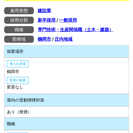
雇用形態
建設業
採用分類
新卒採用
/
一般採用
職種
専門技術・生産関係職（土木・建築）
勤務地
鶴岡市
/
庄内地域
就業場所
雇入れ直後
鶴岡市
変更の範囲
変更なし
屋内の受動喫煙対策
あり（禁煙）
職種