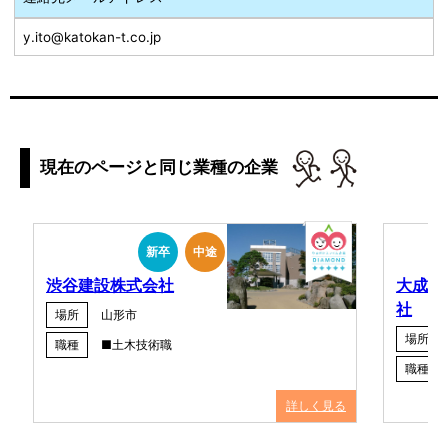
y.ito@katokan-t.co.jp
現在のページと同じ業種の企業
新卒
中途
渋谷建設株式会社
大成第
社
場所
山形市
場所
職種
■土木技術職
職種
詳しく見る