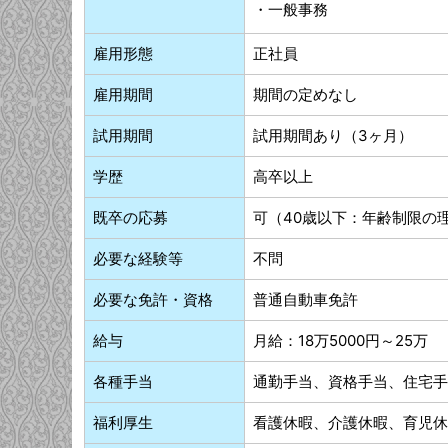
・一般事務
雇用形態
正社員
雇用期間
期間の定めなし
試用期間
試用期間あり（3ヶ月）
学歴
高卒以上
既卒の応募
可（40歳以下：年齢制限の
必要な経験等
不問
必要な免許・資格
普通自動車免許
給与
月給：18万5000円～25万
各種手当
通勤手当、資格手当、住宅手
福利厚生
看護休暇、介護休暇、育児休