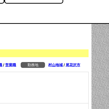
職
/
営業職
勤務地
村山地域
/
尾花沢市