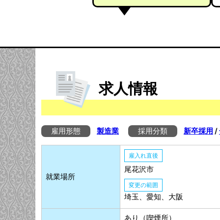
求人情報
雇用形態
製造業
採用分類
新卒採用
/
雇入れ直後
尾花沢市
就業場所
変更の範囲
埼玉、愛知、大阪
あり（喫煙所）