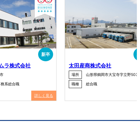
新卒
ムラ株式会社
太田産商株式会社
市
場所
山形県鶴岡市大宝寺字立野503-
事務系総合職
職種
総合職
詳しく見る