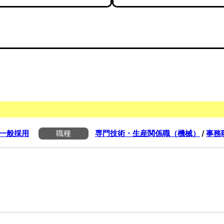
一般採用
職種
専門技術・生産関係職（機械）
/
事務