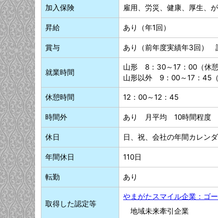
加入保険
雇用、労災、健康、厚生、が
昇給
あり（年1回）
賞与
あり（前年度実績年3回） 
山形 8：30～17：00（休
就業時間
山形以外 9：00～17：45
休憩時間
12：00～12：45
時間外
あり 月平均 10時間程度
休日
日、祝、会社の年間カレンダ
年間休日
110日
転勤
あり
やまがたスマイル企業：ゴー
取得した認定等
地域未来牽引企業