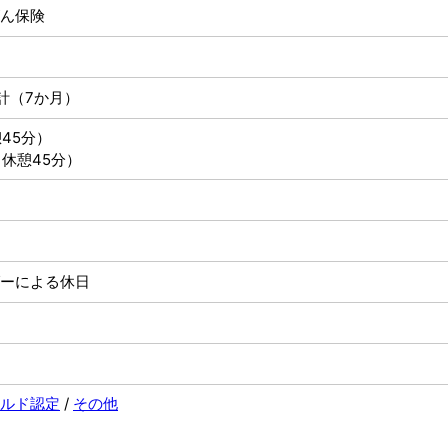
ん保険
計（7か月）
憩45分）
（休憩45分）
ーによる休日
ルド認定
/
その他