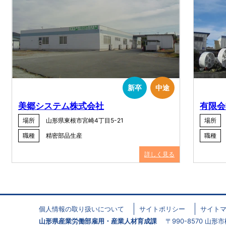
新卒
中途
美郷システム株式会社
有限会
場所
山形県東根市宮崎4丁目5-21
場所
職種
精密部品生産
職種
詳しく見る
個人情報の取り扱いについて
サイトポリシー
サイト
山形県産業労働部雇用・産業人材育成課
〒990-8570 山形市松波