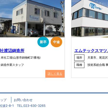
新卒
中途
社渡辺鋳造所
エムテックスマツ
本社工場(山形市鋳物町21番地)
場所
天童市、尾花沢
鋳造作業スタッフ
職種
技術系総合職 
詳しく見る
マップ
お問い合わせ
2-8-1 TEL.023-630-3265