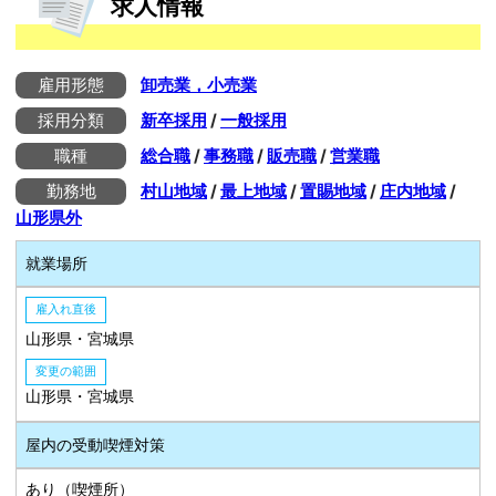
求人情報
雇用形態
卸売業，小売業
採用分類
新卒採用
/
一般採用
職種
総合職
/
事務職
/
販売職
/
営業職
勤務地
村山地域
/
最上地域
/
置賜地域
/
庄内地域
/
山形県外
就業場所
雇入れ直後
山形県・宮城県
変更の範囲
山形県・宮城県
屋内の受動喫煙対策
あり（喫煙所）