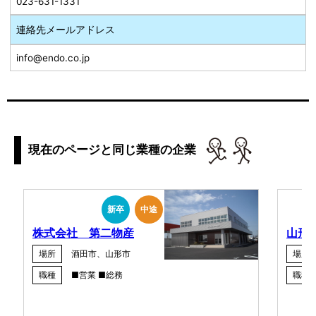
023-631-1331
連絡先メールアドレス
info@endo.co.jp
現在のページと同じ業種の企業
新卒
中途
株式会社 第二物産
山形
場所
酒田市、山形市
場所
職種
■営業 ■総務
職種