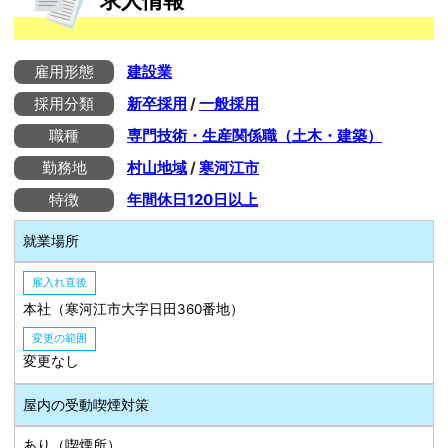
求人情報
雇用形態
建設業
採用分類
新卒採用
/
一般採用
職種
専門技術・生産関係職（土木・建築）
勤務地
村山地域
/
寒河江市
特徴
年間休日120日以上
就業場所
雇入れ直後
本社（寒河江市大字日田360番地）
変更の範囲
変更なし
屋内の受動喫煙対策
あり（喫煙所）