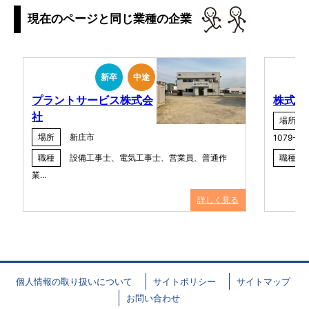
現在のページと同じ業種の企業
新卒
中途
プラントサービス株式会
株式会
社
場所
場所
新庄市
1079-2
職種
設備工事士、電気工事士、営業員、普通作
職種
業…
詳しく見る
個人情報の取り扱いについて
サイトポリシー
サイトマップ
お問い合わせ