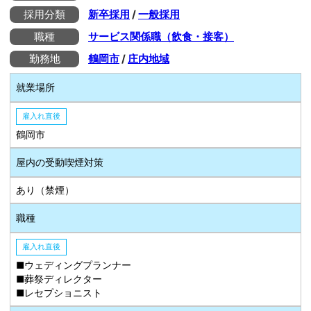
採用分類
新卒採用
/
一般採用
職種
サービス関係職（飲食・接客）
勤務地
鶴岡市
/
庄内地域
就業場所
雇入れ直後
鶴岡市
屋内の受動喫煙対策
あり（禁煙）
職種
雇入れ直後
■ウェディングプランナー
■葬祭ディレクター
■レセプショニスト