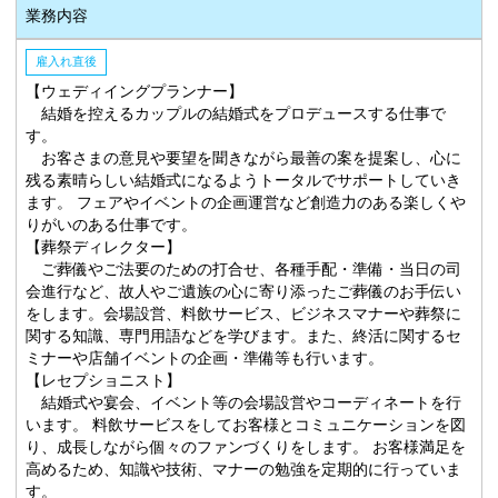
業務内容
雇入れ直後
【ウェディイングプランナー】
結婚を控えるカップルの結婚式をプロデュースする仕事で
す。
お客さまの意見や要望を聞きながら最善の案を提案し、心に
残る素晴らしい結婚式になるようトータルでサポートしていき
ます。 フェアやイベントの企画運営など創造力のある楽しくや
りがいのある仕事です。
【葬祭ディレクター】
ご葬儀やご法要のための打合せ、各種手配・準備・当日の司
会進行など、故人やご遺族の心に寄り添ったご葬儀のお手伝い
をします。会場設営、料飲サービス、ビジネスマナーや葬祭に
関する知識、専門用語などを学びます。また、終活に関するセ
ミナーや店舗イベントの企画・準備等も行います。
【レセプショニスト】
結婚式や宴会、イベント等の会場設営やコーディネートを行
います。 料飲サービスをしてお客様とコミュニケーションを図
り、成長しながら個々のファンづくりをします。 お客様満足を
高めるため、知識や技術、マナーの勉強を定期的に行っていま
す。