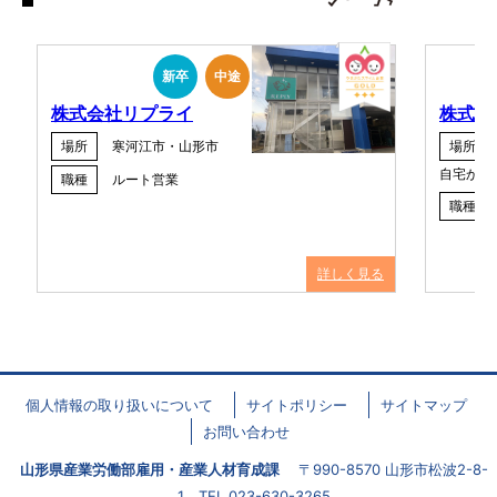
新卒
中途
株式会社リプライ
株式会
場所
寒河江市・山形市
場所
自宅から
職種
ルート営業
職種
詳しく見る
個人情報の取り扱いについて
サイトポリシー
サイトマップ
お問い合わせ
山形県産業労働部雇用・産業人材育成課
〒990-8570 山形市松波2-8-
1 TEL.023-630-3265