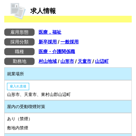
求人情報
雇用形態
医療，福祉
採用分類
新卒採用
/
一般採用
職種
医療・介護関係職
勤務地
村山地域
/
山形市
/
天童市
/
山辺町
就業場所
雇入れ直後
山形市、天童市、東村山郡山辺町
屋内の受動喫煙対策
あり（禁煙）
敷地内禁煙