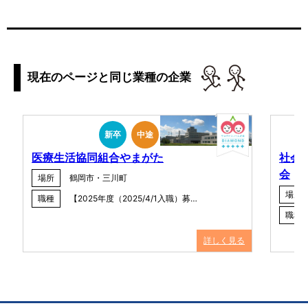
現在のページと同じ業種の企業
新卒
中途
医療生活協同組合やまがた
社会
会
場所
鶴岡市・三川町
場所
職種
【2025年度（2025/4/1入職）募…
職種
詳しく見る