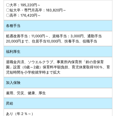
〇大卒：195,220円～
〇短大卒・専門月高卒：183,820円～
〇高卒：176,420円～
各種手当
処遇改善手当：11,000円～、資格手当：3,000円、通勤手当
20,000円まで、住居手当10,000円、扶養手当、役職手当
福利厚生
退職金共済、ソウエルクラブ、事業所内保育所「鈴の音保育
園」設置（0歳～2歳）保育料半額負担、育児休業取得100％、育
児短時間を小学校就学時まで拡大
加入保険
雇用、労災、健康、厚生
昇給
あり（年２％～）