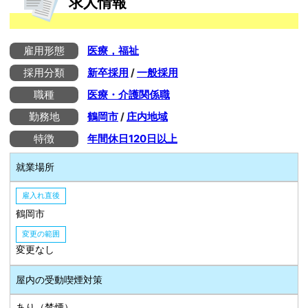
求人情報
雇用形態
医療，福祉
採用分類
新卒採用
/
一般採用
職種
医療・介護関係職
勤務地
鶴岡市
/
庄内地域
特徴
年間休日120日以上
就業場所
雇入れ直後
鶴岡市
変更の範囲
変更なし
屋内の受動喫煙対策
あり（禁煙）