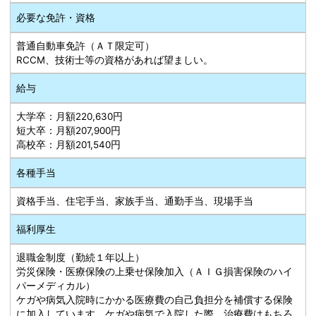
必要な免許・資格
普通自動車免許（ＡＴ限定可）
RCCM、技術士等の資格があれば望ましい。
給与
大学卒：月額220,630円
短大卒：月額207,900円
高校卒：月額201,540円
各種手当
資格手当、住宅手当、家族手当、通勤手当、現場手当
福利厚生
退職金制度（勤続１年以上）
労災保険・医療保険の上乗せ保険加入（ＡＩＧ損害保険のハイ
パーメディカル）
ケガや病気入院時にかかる医療費の自己負担分を補償する保険
に加入しています。ケガや病気で入院した際、治療費はもちろ