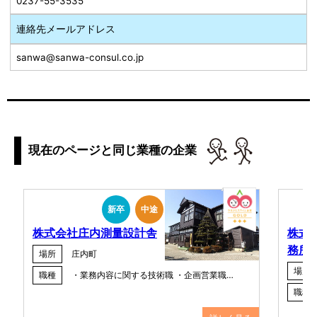
0237-55-3535
連絡先メールアドレス
sanwa@sanwa-consul.co.jp
現在のページと同じ業種の企業
新卒
中途
株式会社庄内測量設計舎
株式
務所
場所
庄内町
場所
職種
・業務内容に関する技術職 ・企画営業職…
職種