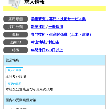
求人情報
雇用形態
学術研究，専門・技術サービス業
採用分類
新卒採用
/
一般採用
職種
専門技術・生産関係職（土木・建築）
勤務地
村山地域
/
村山市
特徴
年間休日120日以上
就業場所
雇入れ直後
本社及び現場
変更の範囲
本社又は支店及びそれらの現場
屋内の受動喫煙対策