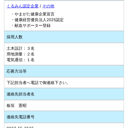
くるみん認定企業
/
その他
・やまがた健康企業宣言
・健康経営優良法人2025認定
・献血サポーター登録
採用人数
土木設計：３名
用地測量：２名
電気通信：１名
応募方法等
下記担当者へ電話で御連絡下さい。
連絡先担当者名
板垣 憲昭
連絡先電話番号