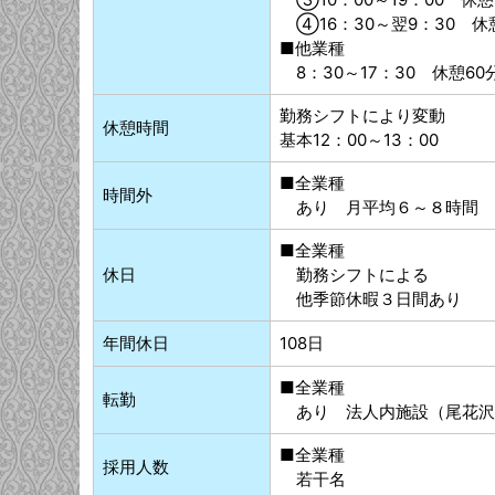
④16：30～翌9：30 休
■他業種
8：30～17：30 休憩60
勤務シフトにより変動
休憩時間
基本12：00～13：00
■全業種
時間外
あり 月平均６～８時間
■全業種
休日
勤務シフトによる
他季節休暇３日間あり
年間休日
108日
■全業種
転勤
あり 法人内施設（尾花沢
■全業種
採用人数
若干名