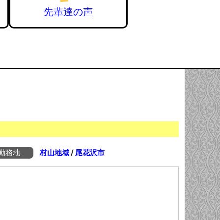
先輩達の声
勤務地
村山地域
/
尾花沢市