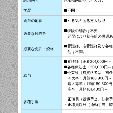
学歴
■不問
既卒の応募
■やる気のある方大歓迎
■特段の経験は不要
必要な経験等
経歴により初任給の優遇あ
■看護師、准看護師及び各種
必要な免許・資格
他は不問。
■看護師（正看201,000円～
■各種療法士（201,000円～
■他業種（有資格者は、初任
給与
４大卒：月額188,900円～
短大等卒：月額180,300円
高卒：月額161,400円～
・正職員（役職手当、扶養手
各種手当
・正職員以外（通勤手当、