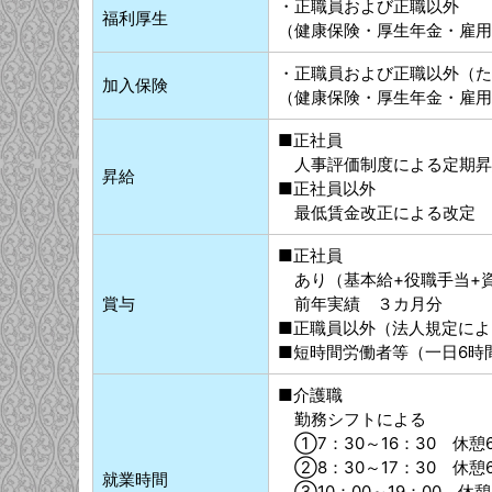
・正職員および正職以外
福利厚生
（健康保険・厚生年金・雇用
・正職員および正職以外（た
加入保険
（健康保険・厚生年金・雇用
■正社員
人事評価制度による定期昇
昇給
■正社員以外
最低賃金改正による改定
■正社員
あり（基本給+役職手当+資
賞与
前年実績 ３カ月分
■正職員以外（法人規定によ
■短時間労働者等（一日6時
■介護職
勤務シフトによる
①7：30～16：30 休憩
②8：30～17：30 休憩
就業時間
③10：00～19：00 休憩