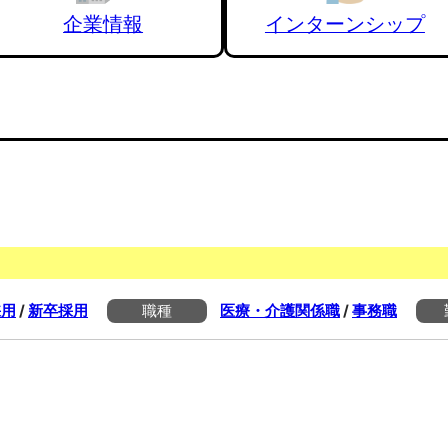
企業情報
インターンシップ
採用
/
新卒採用
職種
医療・介護関係職
/
事務職