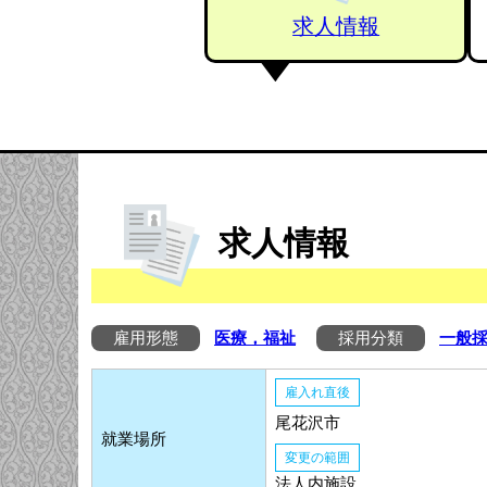
求人情報
求人情報
雇用形態
医療，福祉
採用分類
一般
雇入れ直後
尾花沢市
就業場所
変更の範囲
法人内施設