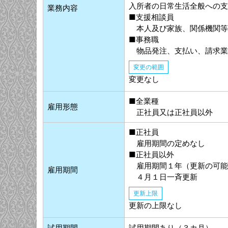
入所者の日常生活全般への支
業務内容
■支援相談員
本人及び家族、関係機関等
■事務職
物品発注、支払い、請求業
変更の範囲
変更なし
■全業種
雇用形態
正社員又は正社員以外
■正社員
雇用期間の定めなし
■正社員以外
雇用期間１年（更新の可能
雇用期間
４月１日一斉更新
更新上限
更新の上限なし
試用期間
試用期間あり（３カ月）