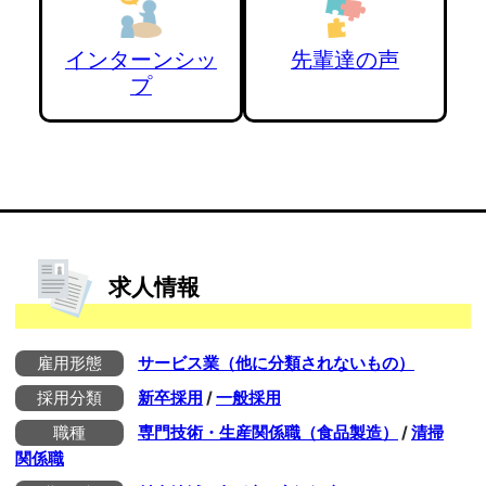
インターンシッ
先輩達の声
プ
求人情報
雇用形態
サービス業（他に分類されないもの）
採用分類
新卒採用
/
一般採用
職種
専門技術・生産関係職（食品製造）
/
清掃
関係職