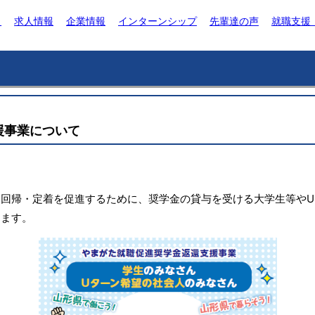
ト
求人情報
企業情報
インターンシップ
先輩達の声
就職支援
援事業について
回帰・定着を促進するために、奨学金の貸与を受ける大学生等やU
します。