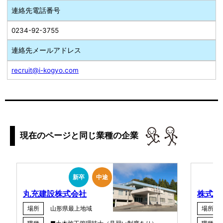
連絡先電話番号
0234-92-3755
連絡先メールアドレス
recruit@i-kogyo.com
現在のページと同じ業種の企業
新卒
中途
丸充建設株式会社
株式会
場所
山形県最上地域
場所