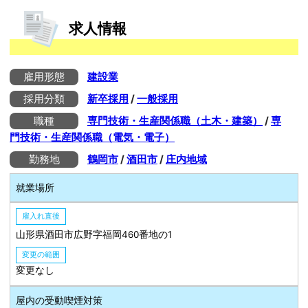
求人情報
雇用形態
建設業
採用分類
新卒採用
/
一般採用
職種
専門技術・生産関係職（土木・建築）
/
専
門技術・生産関係職（電気・電子）
勤務地
鶴岡市
/
酒田市
/
庄内地域
就業場所
雇入れ直後
山形県酒田市広野字福岡460番地の1
変更の範囲
変更なし
屋内の受動喫煙対策