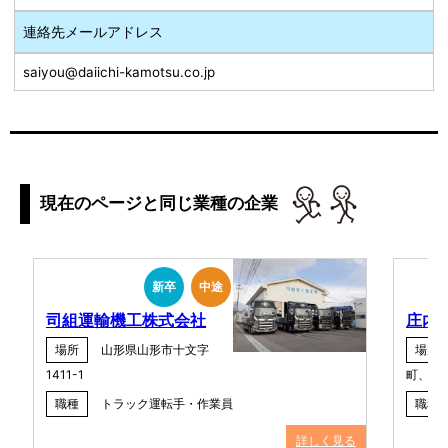
連絡先メールアドレス
saiyou@daiichi-kamotsu.co.jp
現在のページと同じ業種の企業
新卒
中途
司組運輸機工株式会社
庄内
場所
山形県山形市十文字
場所
1411-1
町、鶴
職種
トラック運転手・作業員
職種
詳しく見る