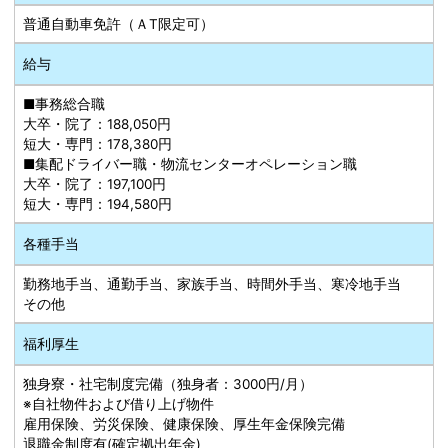
普通自動車免許（ＡT限定可）
給与
■事務総合職
大卒・院了：188,050円
短大・専門：178,380円
■集配ドライバー職・物流センターオペレーション職
大卒・院了：197,100円
短大・専門：194,580円
各種手当
勤務地手当、通勤手当、家族手当、時間外手当、寒冷地手当
その他
福利厚生
独身寮・社宅制度完備（独身者：3000円/月）
※自社物件および借り上げ物件
雇用保険、労災保険、健康保険、厚生年金保険完備
退職金制度有(確定拠出年金)