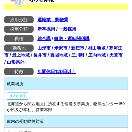
雇用形態
運輸業，郵便業
採用分類
新卒採用
/
一般採用
職種
総合職
/
輸送・運転関係職
勤務地
山形市
/
米沢市
/
新庄市
/
村山地域
/
寒河江
市
/
最上地域
/
長井市
/
置賜地域
/
三川町
/
庄内地域
/
天童市
/
山形県外
特徴
年間休日120日以上
就業場所
雇入れ直後
北海道から関西地区に所在する輸送系事業所、物流センター150
か所及び本社、営業本部
屋内の受動喫煙対策