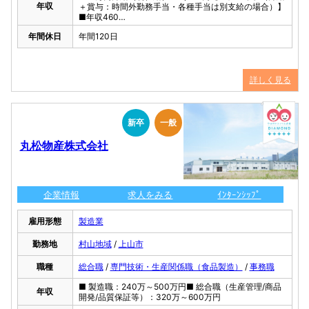
年収
＋賞与：時間外勤務手当・各種手当は別支給の場合）】
■年収460…
年間休日
年間120日
詳しく見る
新卒
一般
丸松物産株式会社
企業情報
求人をみる
ｲﾝﾀｰﾝｼｯﾌﾟ
雇用形態
製造業
勤務地
村山地域
/
上山市
職種
総合職
/
専門技術・生産関係職（食品製造）
/
事務職
■ 製造職：240万～500万円■ 総合職（生産管理/商品
年収
開発/品質保証等）：320万～600万円