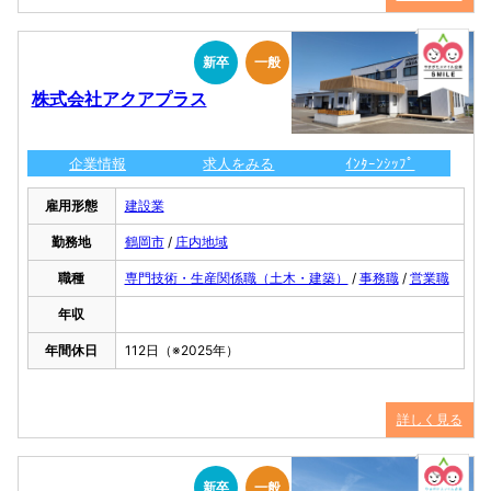
新卒
一般
株式会社アクアプラス
企業情報
求人をみる
ｲﾝﾀｰﾝｼｯﾌﾟ
雇用形態
建設業
勤務地
鶴岡市
/
庄内地域
職種
専門技術・生産関係職（土木・建築）
/
事務職
/
営業職
年収
年間休日
112日（※2025年）
詳しく見る
新卒
一般