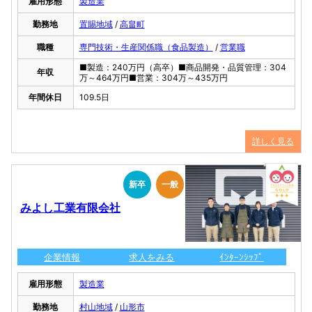
雇用形態
製造業
勤務地
置賜地域
/
高畠町
職種
専門技術・生産関係職（食品製造）
/
営業職
■製造：240万円（高卒）■商品開発・品質管理：304
年収
万～464万円■営業：304万～435万円
年間休日
109.5日
詳しく見る
新卒
一般
みよし工業有限会社
企業情報
求人をみる
ｲﾝﾀｰﾝｼｯﾌﾟ
雇用形態
製造業
勤務地
村山地域
/
山形市