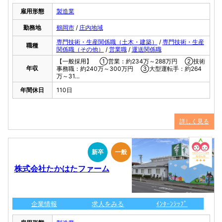
雇用形態
製造業
勤務地
鶴岡市
/
庄内地域
専門技術・生産関係職（土木・建築）
/
専門技術・生産
職種
関係職（その他）
/
営業職
/
運送関係職
【一般採用】 ①営業：約234万～288万円 ➁技術
年収
事務職：約240万～300万円 ③大型運転手：約264
万～31…
年間休日
110日
詳しく見る
新卒
一般
株式会社たかはたファーム
企業情報
求人をみる
ｲﾝﾀｰﾝｼｯﾌﾟ