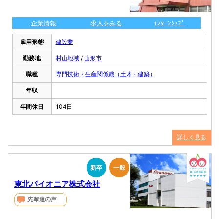
企業情報
求人をみる
ｲﾝﾀｰﾝｼｯﾌﾟ
雇用形態
建設業
勤務地
村山地域
/
山形市
職種
専門技術・生産関係職（土木・建築）
年収
年間休日
104日
詳しく見る
新卒
一般
東北パイオニア株式会社
先輩達の声