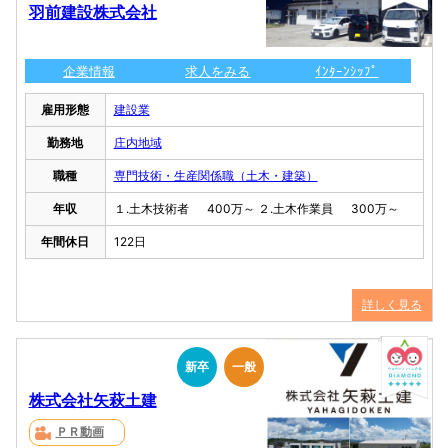
羽前建設株式会社
企業情報
求人をみる
ｲﾝﾀｰﾝｼｯﾌﾟ
雇用形態
建設業
勤務地
庄内地域
職種
専門技術・生産関係職（土木・建築）
年収
１.土木技術者 400万～ ２.土木作業員 300万～
年間休日
122日
詳しく見る
新卒
一般
株式会社矢萩土建
ＰＲ動画