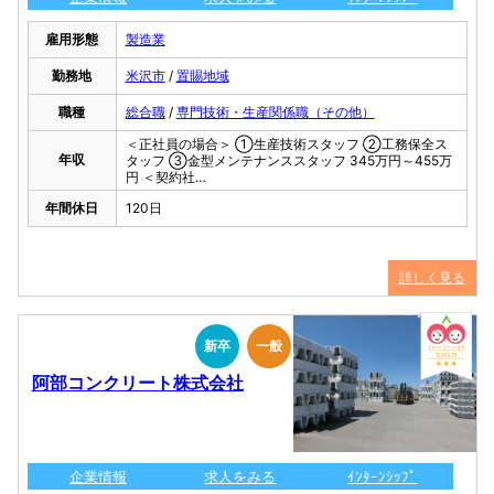
雇用形態
製造業
勤務地
米沢市
/
置賜地域
職種
総合職
/
専門技術・生産関係職（その他）
＜正社員の場合＞ ①生産技術スタッフ ②工務保全ス
年収
タッフ ③金型メンテナンススタッフ 345万円～455万
円 ＜契約社…
年間休日
120日
詳しく見る
新卒
一般
阿部コンクリート株式会社
企業情報
求人をみる
ｲﾝﾀｰﾝｼｯﾌﾟ