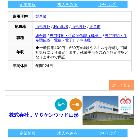
企業情報
求人をみる
ｲﾝﾀｰﾝｼｯﾌﾟ
雇用形態
製造業
勤務地
山形県外
/
村山地域
/
山形県外
/
天童市
総合職
/
専門技術・生産関係職（機械）
/
専門技術・生
職種
産関係職（電気・電子）
/
事務職
◆一般採用400万～660万※経験やスキルを考慮して同
年収
社規程により決定します。残業手当を含めた想定年収と
なりますので保証…
年間休日
年間124日
詳しく見る
新卒
一般
株式会社ＪＶＣケンウッド山形
企業情報
求人をみる
ｲﾝﾀｰﾝｼｯﾌﾟ