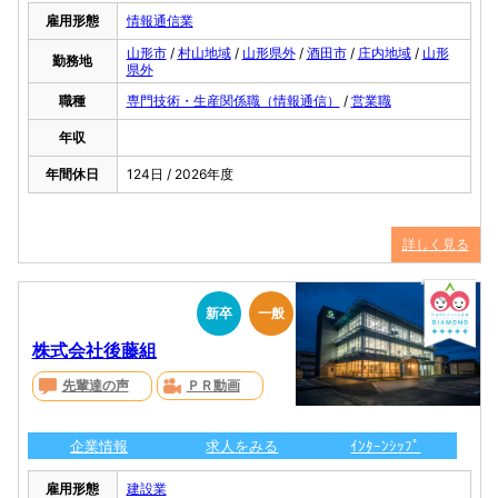
雇用形態
情報通信業
山形市
/
村山地域
/
山形県外
/
酒田市
/
庄内地域
/
山形
勤務地
県外
職種
専門技術・生産関係職（情報通信）
/
営業職
年収
年間休日
124日 / 2026年度
詳しく見る
新卒
一般
株式会社後藤組
先輩達の声
ＰＲ動画
企業情報
求人をみる
ｲﾝﾀｰﾝｼｯﾌﾟ
雇用形態
建設業