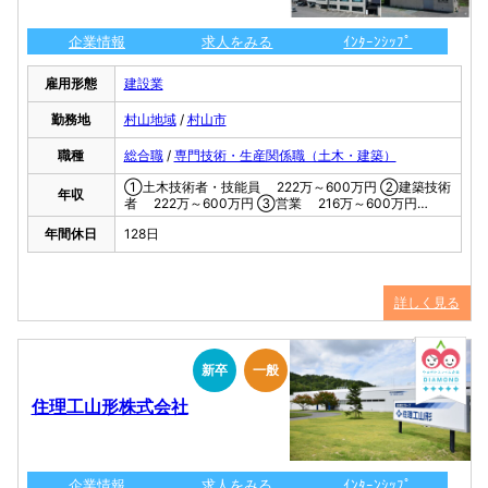
企業情報
求人をみる
ｲﾝﾀｰﾝｼｯﾌﾟ
雇用形態
建設業
勤務地
村山地域
/
村山市
職種
総合職
/
専門技術・生産関係職（土木・建築）
①土木技術者・技能員 222万～600万円 ②建築技術
年収
者 222万～600万円 ③営業 216万～600万円…
年間休日
128日
詳しく見る
新卒
一般
住理工山形株式会社
企業情報
求人をみる
ｲﾝﾀｰﾝｼｯﾌﾟ