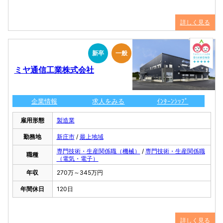
詳しく見る
新卒
一般
ミヤ通信工業株式会社
企業情報
求人をみる
ｲﾝﾀｰﾝｼｯﾌﾟ
雇用形態
製造業
勤務地
新庄市
/
最上地域
専門技術・生産関係職（機械）
/
専門技術・生産関係職
職種
（電気・電子）
年収
270万～345万円
年間休日
120日
詳しく見る