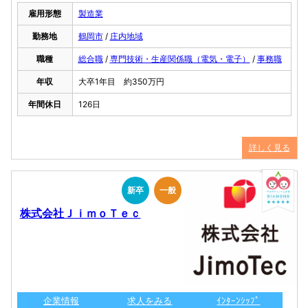
雇用形態
製造業
勤務地
鶴岡市
/
庄内地域
職種
総合職
/
専門技術・生産関係職（電気・電子）
/
事務職
年収
大卒1年目 約350万円
年間休日
126日
詳しく見る
新卒
一般
株式会社ＪｉｍｏＴｅｃ
企業情報
求人をみる
ｲﾝﾀｰﾝｼｯﾌﾟ