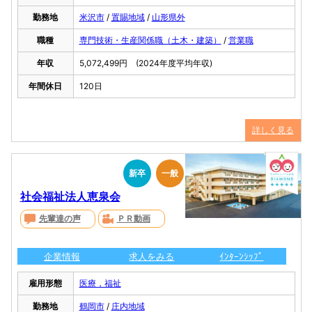
勤務地
米沢市
/
置賜地域
/
山形県外
職種
専門技術・生産関係職（土木・建築）
/
営業職
年収
5,072,499円 (2024年度平均年収)
年間休日
120日
詳しく見る
新卒
一般
社会福祉法人恵泉会
先輩達の声
ＰＲ動画
企業情報
求人をみる
ｲﾝﾀｰﾝｼｯﾌﾟ
雇用形態
医療，福祉
勤務地
鶴岡市
/
庄内地域