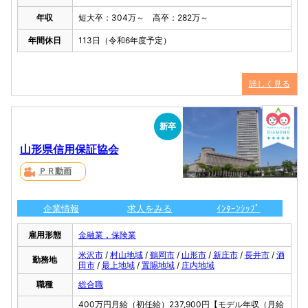
年収
短大卒：304万～ 高卒：282万～
年間休日
113日（令和6年度予定）
詳しく見る
新卒
山形県信用保証協会
ＰＲ動画
企業情報
求人をみる
ｲﾝﾀｰﾝｼｯﾌﾟ
雇用形態
金融業，保険業
米沢市
/
村山地域
/
鶴岡市
/
山形市
/
新庄市
/
長井市
/
酒
勤務地
田市
/
最上地域
/
置賜地域
/
庄内地域
職種
総合職
400万円月給（初任給）237,900円【モデル年収（月給