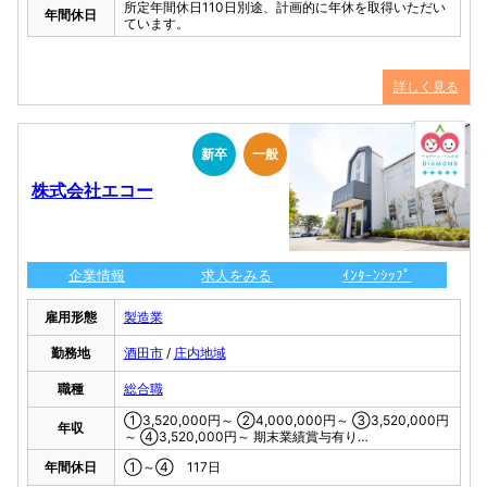
所定年間休日110日別途、計画的に年休を取得いただい
年間休日
ています。
詳しく見る
新卒
一般
株式会社エコー
企業情報
求人をみる
ｲﾝﾀｰﾝｼｯﾌﾟ
雇用形態
製造業
勤務地
酒田市
/
庄内地域
職種
総合職
①3,520,000円～ ②4,000,000円～ ③3,520,000円
年収
～ ④3,520,000円～ 期末業績賞与有り…
年間休日
①～④ 117日