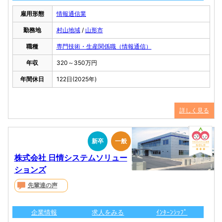
雇用形態
情報通信業
勤務地
村山地域
/
山形市
職種
専門技術・生産関係職（情報通信）
年収
320～350万円
年間休日
122日(2025年)
詳しく見る
新卒
一般
株式会社 日情システムソリュー
ションズ
先輩達の声
企業情報
求人をみる
ｲﾝﾀｰﾝｼｯﾌﾟ