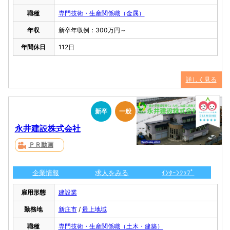
職種
専門技術・生産関係職（金属）
年収
新卒年収例：300万円～
年間休日
112日
詳しく見る
新卒
一般
永井建設株式会社
ＰＲ動画
企業情報
求人をみる
ｲﾝﾀｰﾝｼｯﾌﾟ
雇用形態
建設業
勤務地
新庄市
/
最上地域
職種
専門技術・生産関係職（土木・建築）