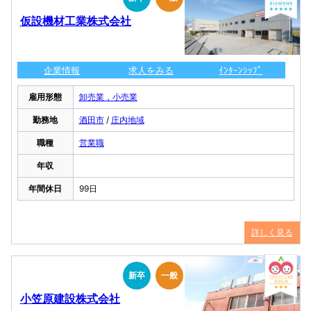
仮設機材工業株式会社
企業情報
求人をみる
ｲﾝﾀｰﾝｼｯﾌﾟ
雇用形態
卸売業，小売業
勤務地
酒田市
/
庄内地域
職種
営業職
年収
年間休日
99日
詳しく見る
新卒
一般
小笠原建設株式会社