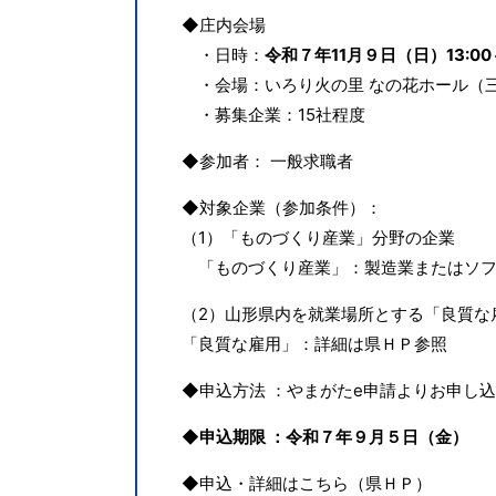
◆庄内会場
・日時：
令和７年11月９日（日）13:00～
・会場：いろり火の里 なの花ホール（三川
・募集企業：15社程度
◆参加者： 一般求職者
◆対象企業（参加条件）：
（1）「ものづくり産業」分野の企業
「ものづくり産業」：製造業またはソフ
（2）山形県内を就業場所とする「良質な
「良質な雇用」：詳細は県ＨＰ参照
◆申込方法 ：やまがたe申請よりお申し
◆申込期限 ：令和７年９月５日（金）
◆申込・詳細はこちら（県ＨＰ）