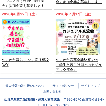
「シニア向け合同企業説明
会」参加企業を募集します！
会」参加企業を募集します！
2026年8月22日（土）
2026年７月17日（金）
やまがた暮らし やま盛り相談
やまがた育英会駒込寮での
DAY
「学生と若手社員とのカジュ
アル交流会」
個人情報の取り扱いについて
サイトポリシー
サイトマップ
お問い合わせ
山形県産業労働部雇用・産業人材育成課
〒990-8570 山形市松波2-8-
1 TEL.023-630-3265