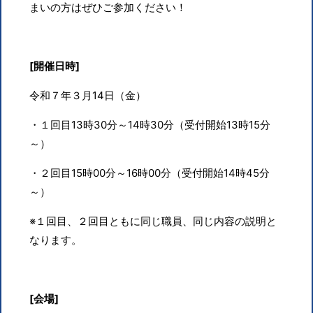
まいの方はぜひご参加ください！
[開催日時]
令和７年３月
14
日（金）
・１回目
13
時
30
分～
14
時
30
分（受付開始
13
時
15
分
～）
・２回目
15
時
00
分～
16
時
00
分（受付開始
14
時
45
分
～）
※１回目、２回目ともに同じ職員、同じ内容の説明と
なります。
[会場]